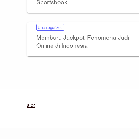
Sportsbook
Uncategorized
Memburu Jackpot: Fenomena Judi
Online di Indonesia
slot