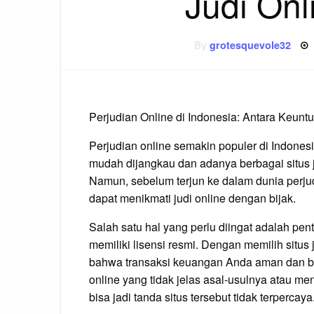
Judi Onl
By
grotesquevole32
Perjudian Online di Indonesia: Antara Keunt
Perjudian online semakin populer di Indones
mudah dijangkau dan adanya berbagai situs
Namun, sebelum terjun ke dalam dunia perjud
dapat menikmati judi online dengan bijak.
Salah satu hal yang perlu diingat adalah pen
memiliki lisensi resmi. Dengan memilih situs
bahwa transaksi keuangan Anda aman dan bah
online yang tidak jelas asal-usulnya atau me
bisa jadi tanda situs tersebut tidak terpercaya