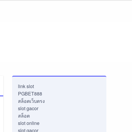
link slot
PGBET888
สล็อตเว็บตรง
slot gacor
สล็อต
slot online
slot gacor