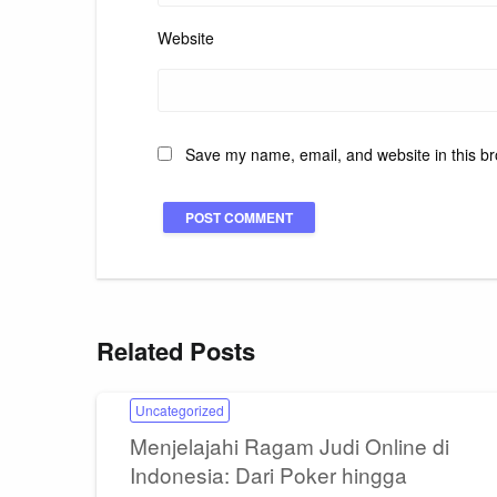
Website
Save my name, email, and website in this br
Related Posts
Uncategorized
Menjelajahi Ragam Judi Online di
Indonesia: Dari Poker hingga