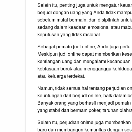
Selain itu, penting juga untuk mengatur keua
berjudi dengan uang yang Anda tidak mampu
sebelum mulai bermain, dan disiplinlah untuk 
sedang dalam keadaan emosional atau mabu
keputusan yang tidak rasional.
Sebagai pemain judi online, Anda juga perlu 
Meskipun judi online dapat memberikan kesen
kehilangan uang dan mengalami kecanduan ju
kebiasaan buruk atau mengganggu kehidupan s
atau keluarga terdekat.
Namun, tidak semua hal tentang perjudian o
keuntungan dari berjudi online, baik dalam 
Banyak orang yang berhasil menjadi pemain 
yang stabil dari bermain poker, taruhan olahr
Selain itu, perjudian online juga memberik
baru dan membangun komunitas dengan sesama