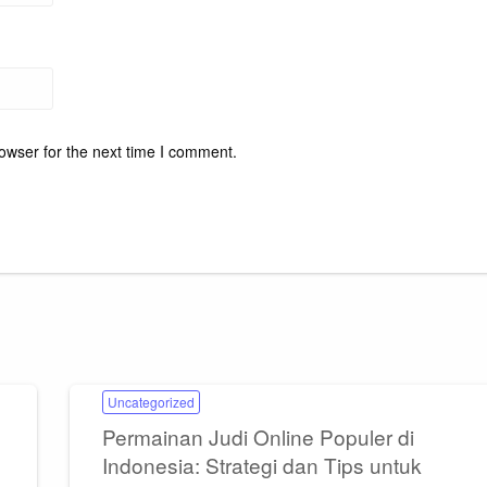
owser for the next time I comment.
Uncategorized
Permainan Judi Online Populer di
Indonesia: Strategi dan Tips untuk