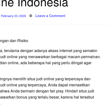
ine Indonesia
Posted
on
Leave a Comment
February 23, 2026
on
Menggali
Kekayaan
di
Dunia
Judi
Online
Indonesia
ungan dan Risiko
ia, terutama dengan adanya akses internet yang semakin
 judi online yang menawarkan berbagai macam permainan.
ian online, ada beberapa hal yang perlu diingat agar
tingnya memilih situs judi online yang terpercaya dan
 judi online yang terpercaya, Anda dapat memastikan
wa Anda bermain dengan fair play. Hindari situs judi
nawarkan bonus yang terlalu besar, karena hal tersebut
.