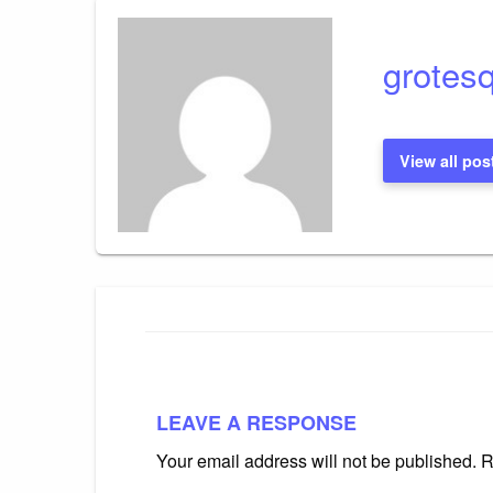
grotes
View all pos
LEAVE A RESPONSE
Your email address will not be published.
R