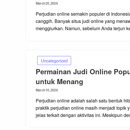
Posted
March 25, 2026
on
Perjudian online semakin populer di Indone
canggih. Banyak situs judi online yang men
menggiurkan. Namun, sebelum Anda terjun ke
Uncategorized
Permainan Judi Online Popul
untuk Menang
Posted
March 10, 2026
on
Perjudian online adalah salah satu bentuk hibu
praktik perjudian online masih menjadi topik
jelas terkait dengan aktivitas ini. Meskipun