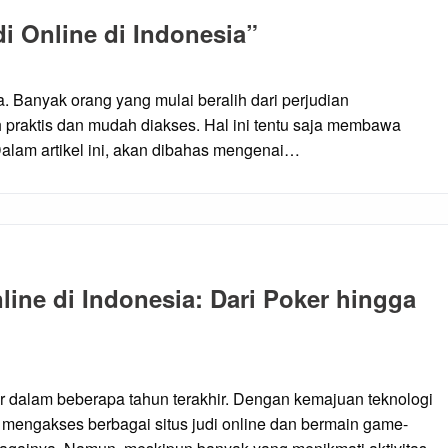
i Online di Indonesia”
a. Banyak orang yang mulai beralih dari perjudian
h praktis dan mudah diakses. Hal ini tentu saja membawa
Dalam artikel ini, akan dibahas mengenai…
ne di Indonesia: Dari Poker hingga
er dalam beberapa tahun terakhir. Dengan kemajuan teknologi
mengakses berbagai situs judi online dan bermain game-