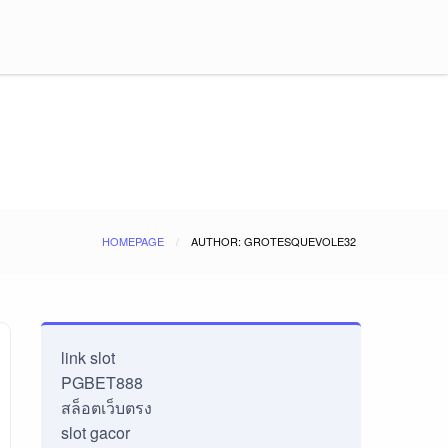
HOMEPAGE
AUTHOR: GROTESQUEVOLE32
link slot
PGBET888
สล็อตเว็บตรง
slot gacor