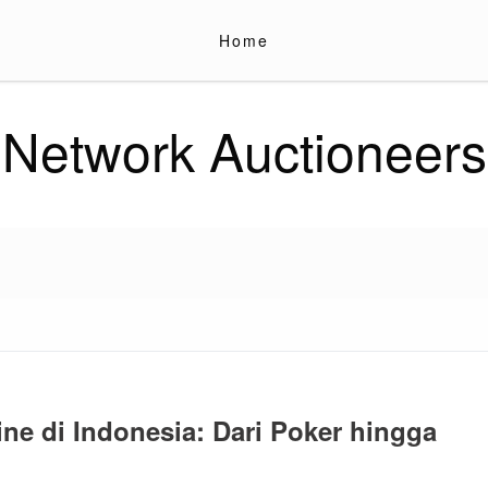
Home
Network Auctioneers
ne di Indonesia: Dari Poker hingga