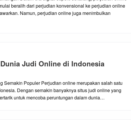
ulai beralih dari perjudian konvensional ke perjudian online
warkan. Namun, perjudian online juga menimbulkan
Dunia Judi Online di Indonesia
ng Semakin Populer Perjudian online merupakan salah satu
donesia. Dengan semakin banyaknya situs judi online yang
i tertarik untuk mencoba peruntungan dalam dunia…