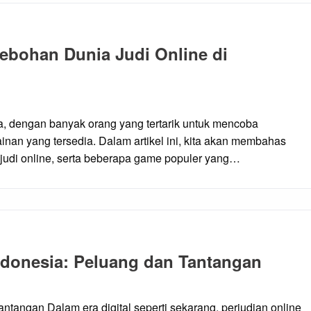
bohan Dunia Judi Online di
ia, dengan banyak orang yang tertarik untuk mencoba
an yang tersedia. Dalam artikel ini, kita akan membahas
 judi online, serta beberapa game populer yang…
Indonesia: Peluang dan Tantangan
antangan Dalam era digital seperti sekarang, perjudian online