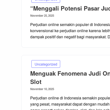
“Menggali Potensi Pasar Jud
Posted
November 25, 2025
on
Perjudian online semakin populer di Indonesi
konvensional ke perjudian online karena lebi
dampak positif dan negatif bagi masyarakat. 
Uncategorized
Menguak Fenomena Judi Onli
Slot
Posted
November 10, 2025
on
Perjudian online di Indonesia semakin popul
yang pesat, masyarakat dapat dengan mudah 