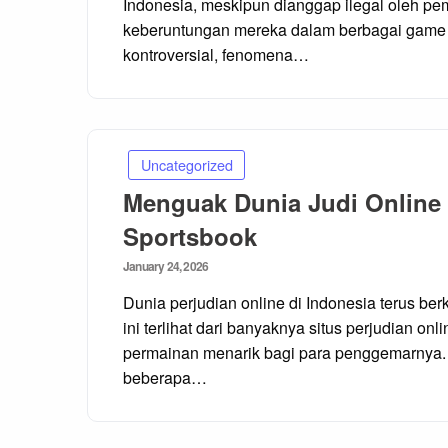
Indonesia, meskipun dianggap ilegal oleh pe
keberuntungan mereka dalam berbagai game sep
kontroversial, fenomena…
Uncategorized
Menguak Dunia Judi Online d
Sportsbook
Posted
January 24, 2026
on
Dunia perjudian online di Indonesia terus b
ini terlihat dari banyaknya situs perjudian
permainan menarik bagi para penggemarnya.
beberapa…