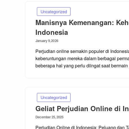
Uncategorized
Manisnya Kemenangan: Kehe
Indonesia
Posted
January 9, 2026
on
Perjudian online semakin populer di Indones
keberuntungan mereka dalam berbagai permain
beberapa hal yang perlu diingat saat bermain
Uncategorized
Geliat Perjudian Online di 
Posted
December 25, 2025
on
Perjudian Online di Indonesia: Peluang dan T