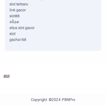
slot terbaru
link gacor
slot88
สล็อต
situs slot gacor
slot
gacha168
slot
Copyright ©2024
PBNPro