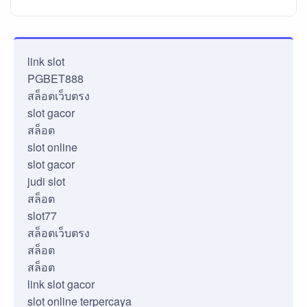
link slot
PGBET888
สล็อตเว็บตรง
slot gacor
สล็อต
slot online
slot gacor
judi slot
สล็อต
slot77
สล็อตเว็บตรง
สล็อต
สล็อต
link slot gacor
slot online terpercaya